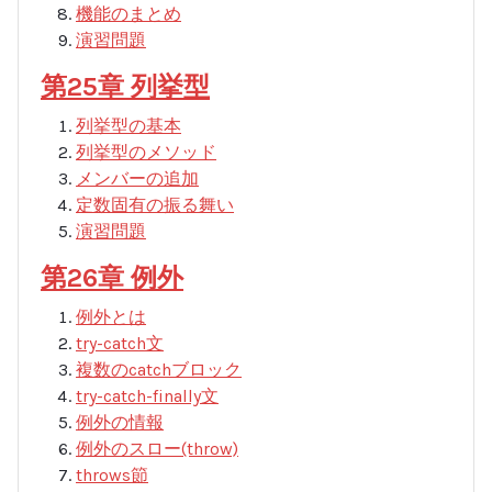
機能のまとめ
演習問題
第25章 列挙型
列挙型の基本
列挙型のメソッド
メンバーの追加
定数固有の振る舞い
演習問題
第26章 例外
例外とは
try-catch文
複数のcatchブロック
try-catch-finally文
例外の情報
例外のスロー(throw)
throws節