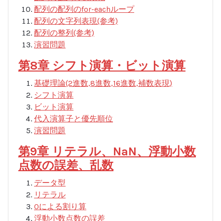
配列の配列のfor-eachループ
配列の文字列表現(参考)
配列の整列(参考)
演習問題
第8章 シフト演算・ビット演算
基礎理論(2進数,8進数,16進数,補数表現)
シフト演算
ビット演算
代入演算子と優先順位
演習問題
第9章 リテラル、NaN、浮動小数
点数の誤差、乱数
データ型
リテラル
0による割り算
浮動小数点数の誤差