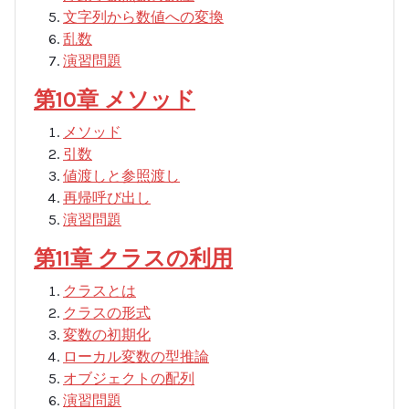
文字列から数値への変換
乱数
演習問題
第10章 メソッド
メソッド
引数
値渡しと参照渡し
再帰呼び出し
演習問題
第11章 クラスの利用
クラスとは
クラスの形式
変数の初期化
ローカル変数の型推論
オブジェクトの配列
演習問題