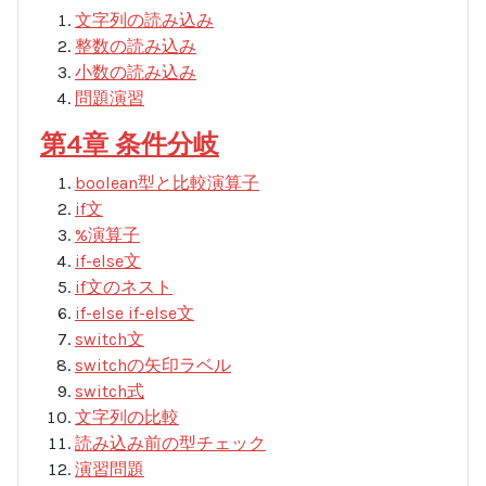
文字列の読み込み
整数の読み込み
小数の読み込み
問題演習
第4章 条件分岐
boolean型と比較演算子
if文
%演算子
if-else文
if文のネスト
if-else if-else文
switch文
switchの矢印ラベル
switch式
文字列の比較
読み込み前の型チェック
演習問題