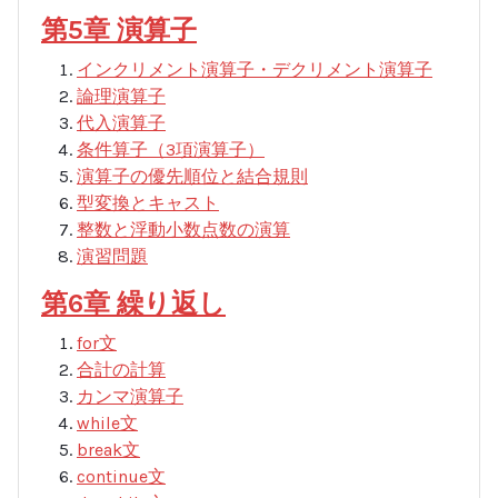
第5章 演算子
インクリメント演算子・デクリメント演算子
論理演算子
代入演算子
条件算子（3項演算子）
演算子の優先順位と結合規則
型変換とキャスト
整数と浮動小数点数の演算
演習問題
第6章 繰り返し
for文
合計の計算
カンマ演算子
while文
break文
continue文