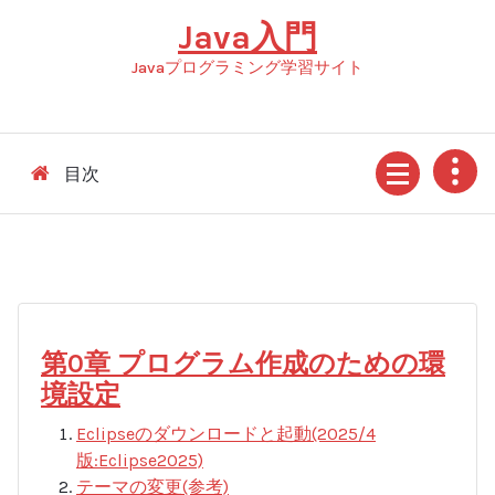
コ
Java入門
ン
テ
Javaプログラミング学習サイト
ン
ツ
へ
ス
目次
キ
ッ
プ
第0章 プログラム作成のための環
境設定
Eclipseのダウンロードと起動(2025/4
版:Eclipse2025)
テーマの変更(参考)