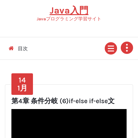
コ
Java入門
ン
テ
Javaプログラミング学習サイト
ン
ツ
へ
ス
目次
キ
ッ
プ
14
1月
第4章 条件分岐 (6)if-else if-else文