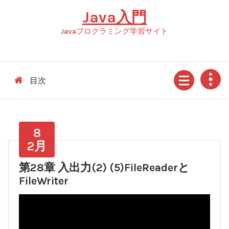
コ
Java入門
ン
テ
Javaプログラミング学習サイト
ン
ツ
へ
ス
目次
キ
ッ
プ
8
2月
第28章 入出力(2) (5)FileReaderと
FileWriter