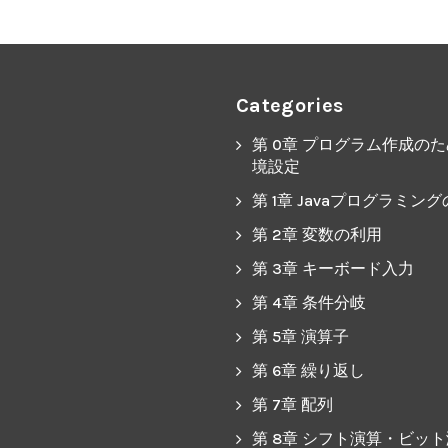
Categories
第 0章 プログラム作成の
境設定
第 1章 Javaプログラミン
第 2章 変数の利用
第 3章 キーボード入力
第 4章 条件分岐
第 5章 演算子
第 6章 繰り返し
第 7章 配列
第 8章 シフト演算・ビッ