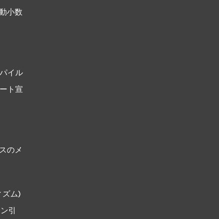
浮動小数
ンパイル
ポート宣
ラスのメ
ィズム)
イン引