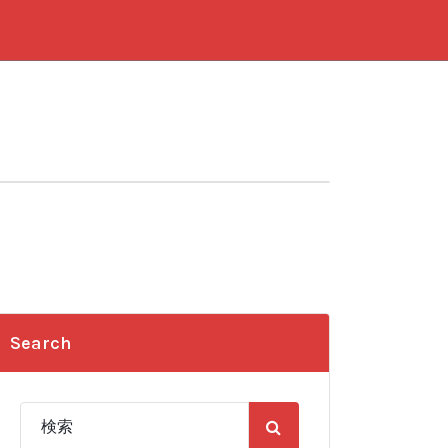
Search
検
索: