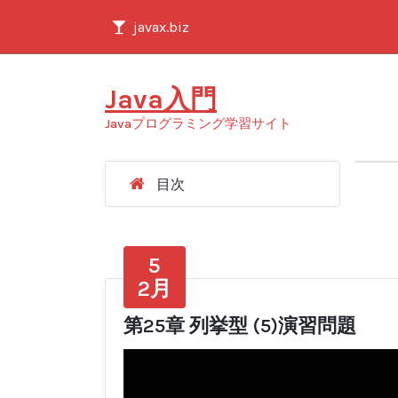
コ
javax.biz
ン
テ
ン
Java入門
ツ
へ
Javaプログラミング学習サイト
ス
キ
ッ
目次
プ
5
2月
第25章 列挙型 (5)演習問題